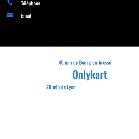
Téléphone

Email

45 min de Bourg-en-bresse
Onlykart
20 min de Lyon