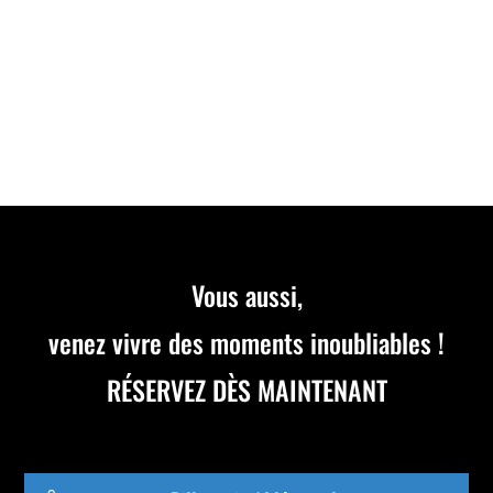
UNE PISTE DE SKI INDOOR À CÔTÉ DE LYON
Découvrez à Lyon une activité innovante qui mêle
apprentissage et sensation :...
Vous aussi,
venez vivre des moments inoubliables !
RÉSERVEZ DÈS MAINTENANT