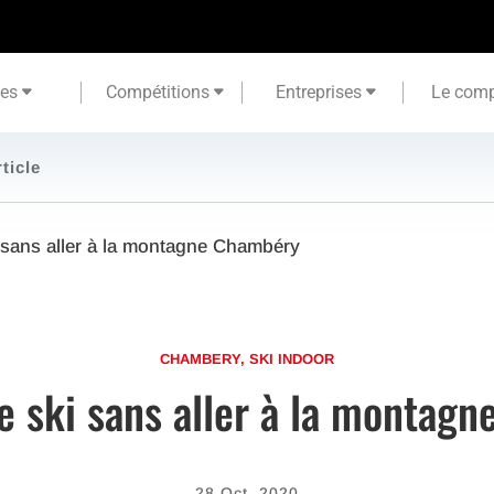
tes
Compétitions
Entreprises
Le comp
rticle
i sans aller à la montagne Chambéry
CHAMBERY
,
SKI INDOOR
le ski sans aller à la montag
28 Oct, 2020