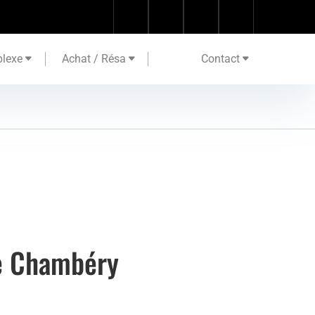
lexe
Achat / Résa
Contact
ne Chambéry