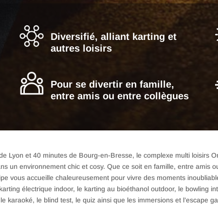
Diversifié, alliant karting et
autres loisirs
Pour se divertir en famille,
entre amis ou entre collègues
e Lyon et 40 minutes de Bourg-en-Bresse, le complexe multi loisirs 
ns un environnement chic et cosy. Que ce soit en famille, entre amis o
uipe vous accueille chaleureusement pour vivre des moments inoubliable
karting électrique indoor, le karting au bioéthanol outdoor, le bowling int
le karaoké, le blind test, le quiz ainsi que les immersions et l’escape ga