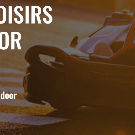
OISIRS
OOR
tdoor