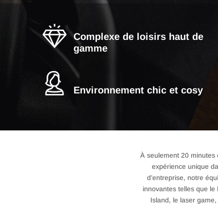
Complexe de loisirs haut de
gamme
Environnement chic et cosy
À seulement 20 minutes d
expérience unique da
d’entreprise, notre éq
innovantes telles que le 
Island, le laser game, 