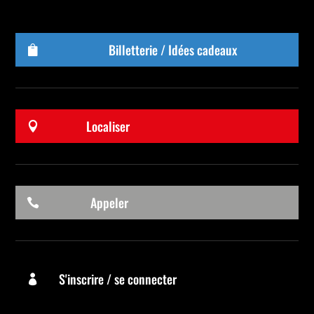
Billetterie / Idées cadeaux

Localiser

Appeler

S'inscrire / se connecter
