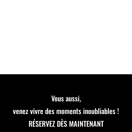
VACANCES D'ÉTÉ : DU KARTING ÉLECTRIQUE À
LYON Offrez à vos enfants une activité fun et sportive
pendant les vacances...
Vous aussi,
venez vivre des moments inoubliables !
RÉSERVEZ DÈS MAINTENANT