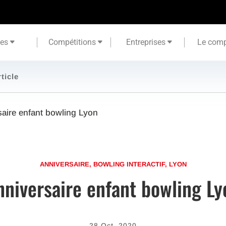
tes
Compétitions
Entreprises
Le comp
rticle
saire enfant bowling Lyon
ANNIVERSAIRE
,
BOWLING INTERACTIF
,
LYON
nniversaire enfant bowling Ly
28 Oct, 2020