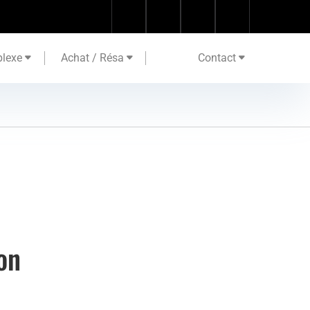
lexe
Achat / Résa
Contact
on