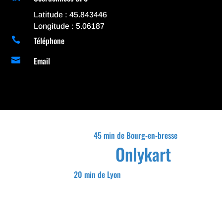
Latitude : 45.843446
Longitude : 5.06187
Téléphone

Email

45 min de Bourg-en-bresse
Onlykart
20 min de Lyon