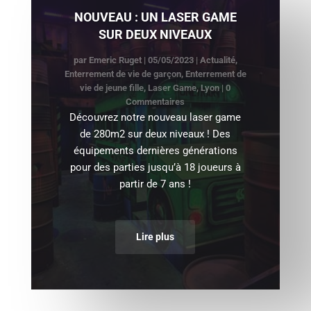
NOUVEAU : UN LASER GAME
SUR DEUX NIVEAUX
par
Emeric Ruget
|
05/05/2023
|
Actualité
,
Enterrement de vie de garçon
,
Enterrement de
vie de jeune fille
,
Laser Game
,
Lyon
| 0
Commentaires
Découvrez notre nouveau laser game
de 280m2 sur deux niveaux ! Des
équipements dernières générations
pour des parties jusqu’à 18 joueurs à
partir de 7 ans !
Lire plus