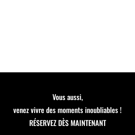
DU SKI EN SALLE POUR ENFANTS À CÔTÉ DE
LYON Découvrez une piste de ski indoor à quelques
minutes de Lyon : initiez vos...
Vous aussi,
venez vivre des moments inoubliables !
RÉSERVEZ DÈS MAINTENANT