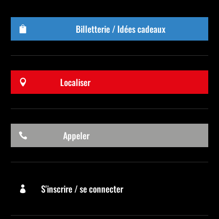
Billetterie / Idées cadeaux

Localiser

Appeler

S'inscrire / se connecter
