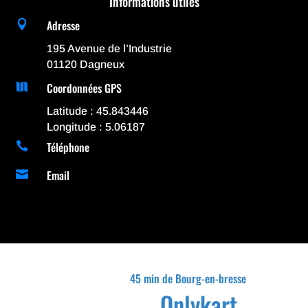
Informations utiles
Adresse

195 Avenue de l’Industrie
01120 Dagneux
Coordonnées GPS

Latitude : 45.843446
Longitude : 5.06187
Téléphone

Email

45 min de Bourg-en-bresse
Onlykart