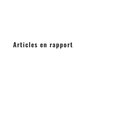
Articles en rapport
UN CIRCUIT RÉVOLUTIONNAIRE, SÉCURISÉ ET
HOMOLOGUÉE FFSA PROCHE DE LYON Découvrez
une piste de kart électrique à côté...