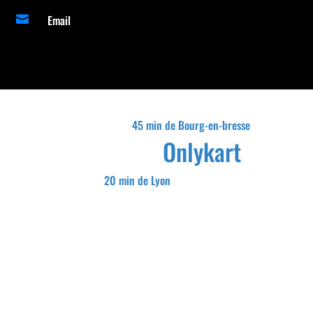
Email

45 min de Bourg-en-bresse
Onlykart
20 min de Lyon