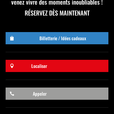
venez vivre des moments inoubliables !
RÉSERVEZ DÈS MAINTENANT
Billetterie / Idées cadeaux

Localiser

Appeler
