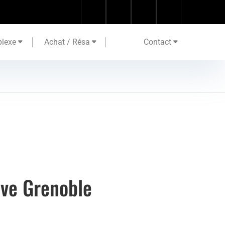
lexe
Achat / Résa
Contact
ive Grenoble