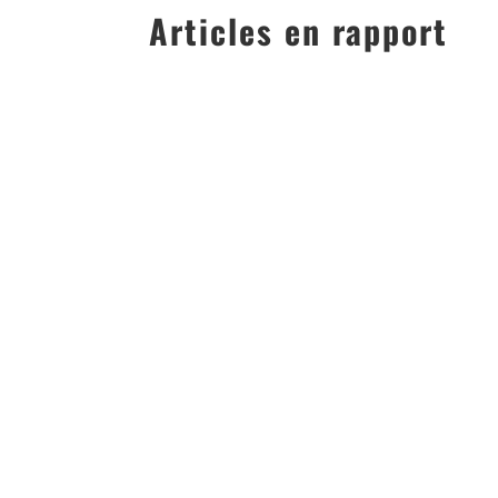
Articles en rapport
Le complexe OnlyKart, spécialiste du anniversaire
Le complexe OnlyKart, idéal pour votre enterremen