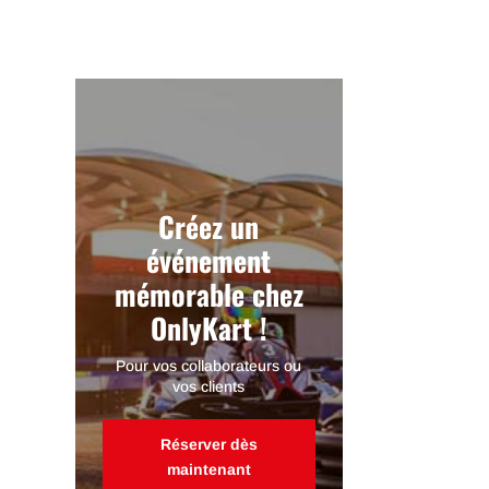
Créez un
événement
mémorable chez
OnlyKart !
Pour vos collaborateurs ou
vos clients
Réserver dès
maintenant