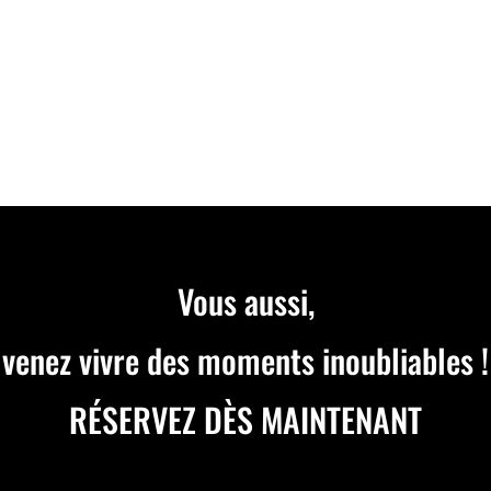
nt de vie de garçon à Lyon, vous accueille pour vos événements...
Vous aussi,
venez vivre des moments inoubliables !
RÉSERVEZ DÈS MAINTENANT