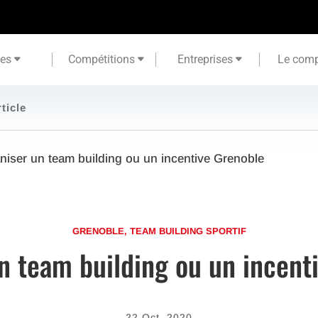
tes
Compétitions
Entreprises
Le comp
rticle
niser un team building ou un incentive Grenoble
GRENOBLE
,
TEAM BUILDING SPORTIF
n team building ou un incent
22 Oct, 2020