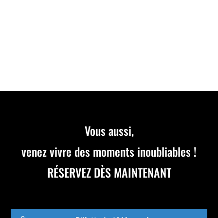
Le complexe OnlyKart, spécialiste du karting pour
enfants dès 7 ans, vous accueille pour vos
événements d'entreprise...
Vous aussi,
venez vivre des moments inoubliables !
RÉSERVEZ DÈS MAINTENANT