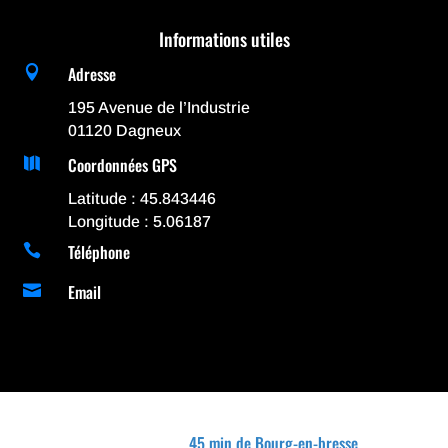
Informations utiles
Adresse

195 Avenue de l’Industrie
01120 Dagneux
Coordonnées GPS

Latitude : 45.843446
Longitude : 5.06187
Téléphone

Email

45 min de Bourg-en-bresse