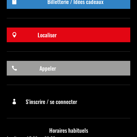
Billetterie / Idées cadeaux

Localiser

Appeler

S'inscrire / se connecter

Horaires habituels