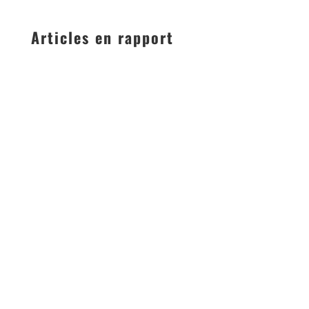
Articles en rapport
DU SKI EN SALLE POUR ENFANTS À CÔTÉ DE
LYON Découvrez une piste de ski indoor à quelques
minutes de Lyon : initiez vos...