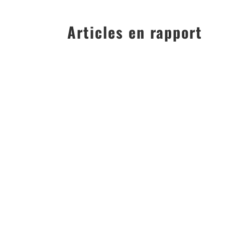
Articles en rapport
FORMULES SPÉCIALES POUR ORGANISER UN ANNIVE
ANNIVERSAIRE ENFANT LYON : FORMULE BOWLING E