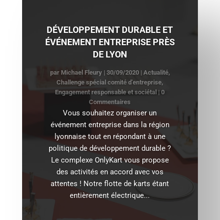
DÉVELOPPEMENT DURABLE ET
ÉVÉNEMENT ENTREPRISE PRÈS
DE LYON
par
Michael Fleury
|
30/09/2020
|
Actualité
,
Challenge spécial comité d'entreprise
,
Engagement responsable et sociétal
| 0
Commentaires
Vous souhaitez organiser un
événement entreprise dans la région
lyonnaise tout en répondant à une
politique de développement durable ?
Le complexe OnlyKart vous propose
des activités en accord avec vos
attentes ! Notre flotte de karts étant
entièrement électrique...