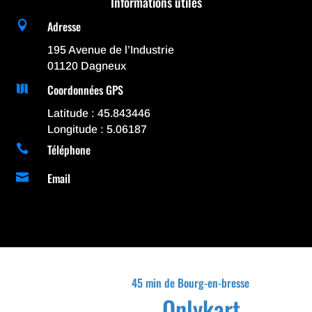
Informations utiles
Adresse

195 Avenue de l’Industrie
01120 Dagneux
Coordonnées GPS

Latitude : 45.843446
Longitude : 5.06187
Téléphone

Email

45 min de Bourg-en-bresse
Onlykart