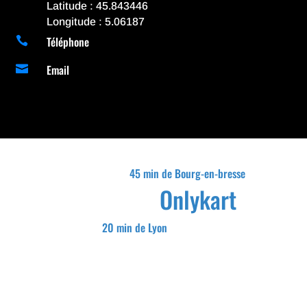
Latitude : 45.843446
Longitude : 5.06187
Téléphone

Email

45 min de Bourg-en-bresse
Onlykart
20 min de Lyon