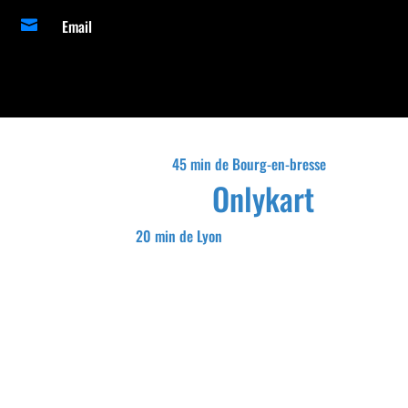
Email

45 min de Bourg-en-bresse
Onlykart
20 min de Lyon