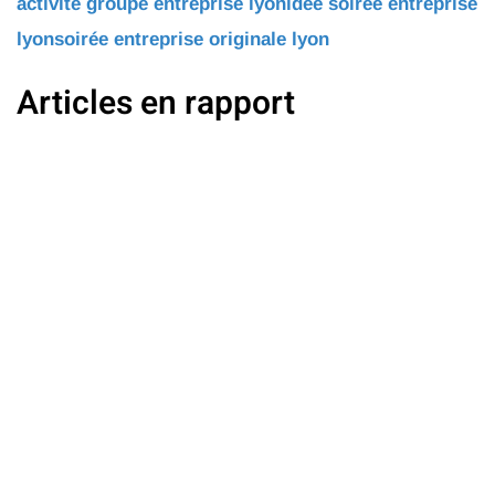
activité groupe entreprise lyon
idée soirée entreprise
lyon
soirée entreprise originale lyon
Articles en rapport
Vous êtes membre chez OnlyKart ? Depuis Janvier
2025, cumulez des points de fidélité et profitez de
places pour des activités offertes ! 1€ = 1 points*