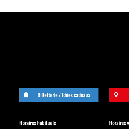
Billetterie / Idées cadeaux


Horaires habituels
Horaires 