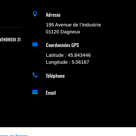
Adresse

195 Avenue de l’Industrie
01120 Dagneux
VENDREDI 31
Coordonnées GPS

Latitude : 45.843446
Longitude : 5.06187
Téléphone

Email

ourg-en-bresse