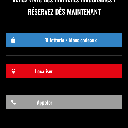
RÉSERVEZ DÈS MAINTENANT
Billetterie / Idées cadeaux

Localiser

Appeler
