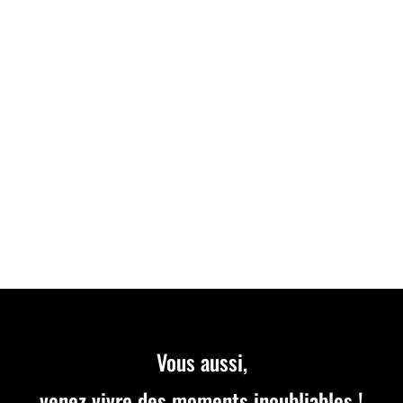
Le complexe OnlyKart, spécialiste de l'organisation de
séminaire d'entreprise, vous accueille pour vos
événements...
Vous aussi,
venez vivre des moments inoubliables !