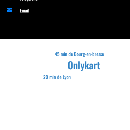
Email

45 min de Bourg-en-bresse
Onlykart
20 min de Lyon