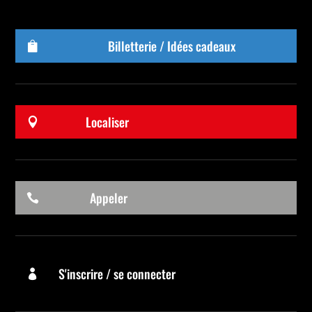
Billetterie / Idées cadeaux

Localiser

Appeler

S'inscrire / se connecter
