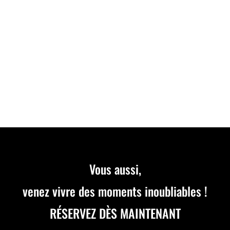
Découvrez notre nouvelle course d’Endurance le
DIMANCHE 28 JUILLET à 09H30. Inscrivez-vous dès
maintenant par équipe de 2 à 5 pilotes. Course
référencée SWS.
Vous aussi,
venez vivre des moments inoubliables !
RÉSERVEZ DÈS MAINTENANT