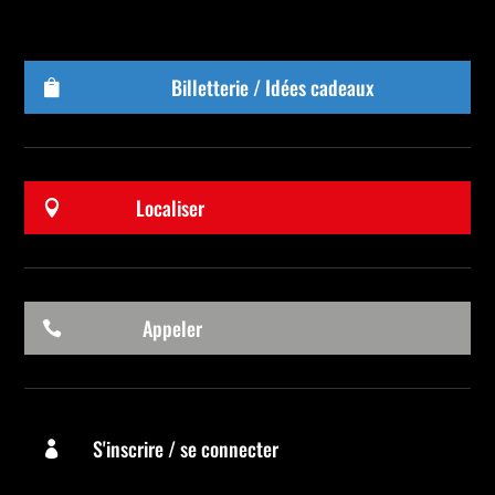
Billetterie / Idées cadeaux

Localiser

Appeler

S'inscrire / se connecter
