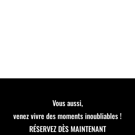
Découvrez notre nouvelle course d’Endurance le
DIMANCHE 28 JUILLET à 09H30. Inscrivez-vous dès
maintenant par équipe de 2 à 5 pilotes. Course
référencée SWS.
Vous aussi,
venez vivre des moments inoubliables !
RÉSERVEZ DÈS MAINTENANT