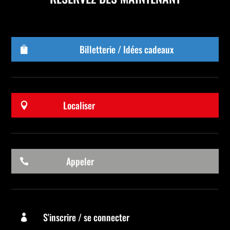
Billetterie / Idées cadeaux

Localiser

Appeler

S'inscrire / se connecter
