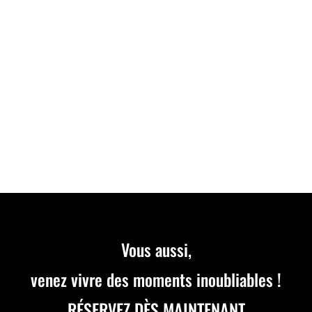
Découvrez notre nouvelle course d’Endurance le
DIMANCHE 28 JUILLET à 09H30. Inscrivez-vous dès
maintenant par équipe de 2 à 5 pilotes. Course
référencée SWS.
Vous aussi,
venez vivre des moments inoubliables !
RÉSERVEZ DÈS MAINTENANT