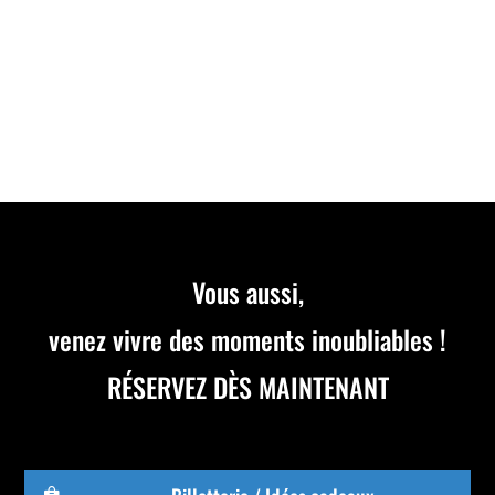
DIMANCHE 28 JUILLET à 09H30. Inscrivez-vous dès
maintenant par équipe de 2 à 5 pilotes. Course
référencée SWS.
Vous aussi,
venez vivre des moments inoubliables !
RÉSERVEZ DÈS MAINTENANT