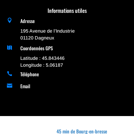
Informations utiles
Adresse

195 Avenue de l’Industrie
01120 Dagneux
Coordonnées GPS

Latitude : 45.843446
Longitude : 5.06187
Téléphone

Email

45 min de Bourg-en-bresse