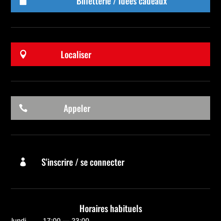
Billetterie / Idées cadeaux

Localiser

Appeler

S'inscrire / se connecter

Horaires habituels
lundi
17:00 — 23:00