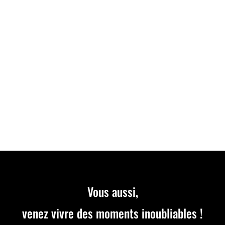
Découvrez notre nouvelle course d’Endurance le
DIMANCHE 28 JUILLET à 09H30. Inscrivez-vous dès
maintenant par équipe de 2 à 5 pilotes. Course
référencée SWS.
Vous aussi,
venez vivre des moments inoubliables !