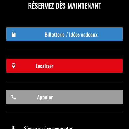
RÉSERVEZ DÈS MAINTENANT
Billetterie / Idées cadeaux

Localiser

Appeler

S'inscrire / se connecter
