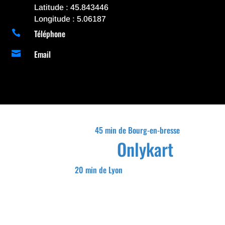
Latitude : 45.843446
Longitude : 5.06187
Téléphone

Email

45 min de Bourg-en-bresse
Onlykart
20 min de Lyon