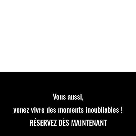
Découvrez notre nouvelle course d’Endurance le
DIMANCHE 28 JUILLET à 09H30. Inscrivez-vous dès
maintenant par équipe de 2 à 5 pilotes. Course
référencée SWS.
Vous aussi,
venez vivre des moments inoubliables !
RÉSERVEZ DÈS MAINTENANT