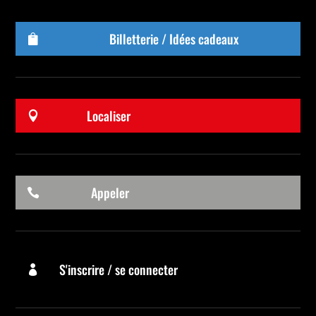
Billetterie / Idées cadeaux

Localiser

Appeler

S'inscrire / se connecter
